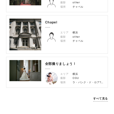
撮影
other
場所
チャペル
Chapel
エリア
横浜
撮影
other
場所
チャペル
全部撮りましょう！
エリア
横浜
撮影
OGU
場所
ラ・バンク・ド・ロア?アメリカ山公園?大さん橋
すべて見る