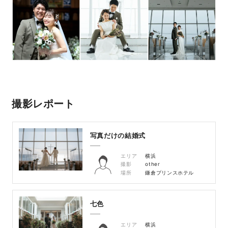
撮影レポート
写真だけの結婚式
エリア
横浜
撮影
other
場所
鎌倉プリンスホテル
七色
エリア
横浜