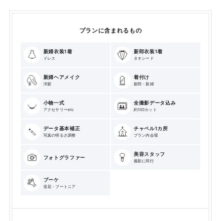
プランに含まれるもの
新婦衣装1着
新郎衣装1着
ドレス
タキシード
新婦ヘアメイク
着付け
洋髪
新郎・新婦
小物一式
全撮影データ込み
アクセサリーetc
約100カット
データ基本補正
チャペル1カ所
写真の明るさ調整
プラン内会場
美容スタッフ
フォトグラファー
撮影に同行
ブーケ
造花・ブートニア