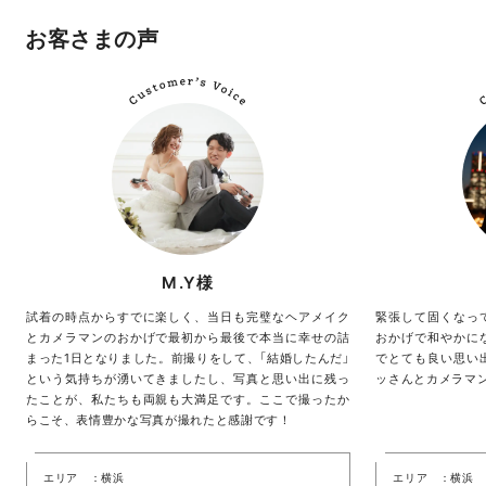
お客さまの声
M.Y様
試着の時点からすでに楽しく、当日も完璧なヘアメイク
緊張して固くなっ
とカメラマンのおかげで最初から最後で本当に幸せの詰
おかげで和やかに
まった1日となりました。前撮りをして、「結婚したんだ」
でとても良い思い
という気持ちが湧いてきましたし、写真と思い出に残っ
ッさんとカメラマ
たことが、私たちも両親も大満足です。ここで撮ったか
らこそ、表情豊かな写真が撮れたと感謝です！
エリア
横浜
エリア
横浜