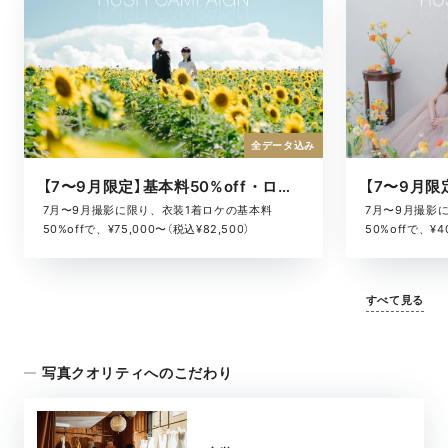
全データ込み
【7〜9月限定】基本料50%off・ロケキャンペーン
7月〜9月撮影に限り、衣装1着ロケの基本料
7月〜9月撮影
50%offで、¥75,000〜（税込¥82,500）
50%offで、¥4
すべて見る
写真クオリティへのこだわり