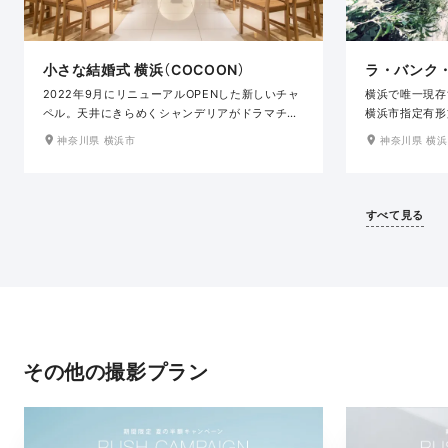
小さな結婚式 横浜（COCOON）
ラ・バンク
2022年9月にリニューアルOPENした新しいチャ
横浜で唯一現存
ペル。天井にきらめくシャンデリアがドラマチッ
横浜市指定有形
クなシーンを演出するコクーンチャペルは、ペッ
ンク・ド・ロア
神奈川県 横浜市
神奈川県 横
トOKで自由度の高いオリジナルセレモニーが叶い
石の大階段は深
ます。元町中華街駅から徒歩2分とアクセス良好
ねたステンドグ
なので、ゲストを招いてのセレモニーもおすすめ
ゴールの豊かな
です。
的なセレモニー
すべて見る
その他の撮影プラン