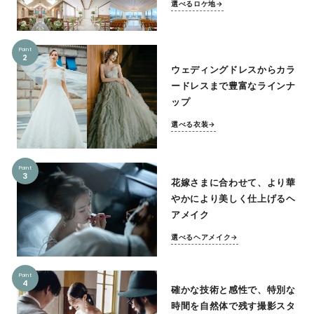
選べるロケ地→
Point
2
ウェディングドレスからカラ
ードレスまで豊富なラインナ
ップ
選べる衣装→
Point
3
花嫁さまに合わせて、より華
やかにより美しく仕上げるヘ
アメイク
選べるヘアメイク→
Point
4
確かな技術と感性で、特別な
時間を自然体で残す撮影スタ