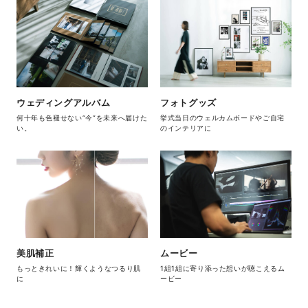
ウェディングアルバム
フォトグッズ
何十年も色褪せない“今”を未来へ届けた
挙式当日のウェルカムボードやご自宅
い。
のインテリアに
美肌補正
ムービー
もっときれいに！輝くようなつるり肌
1組1組に寄り添った想いが聴こえるム
に
ービー