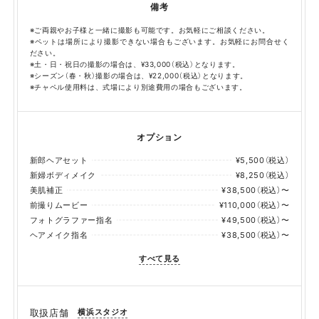
備考
※ご両親やお子様と一緒に撮影も可能です。お気軽にご相談ください。
※ペットは場所により撮影できない場合もございます。お気軽にお問合せく
ださい。
※土・日・祝日の撮影の場合は、¥33,000（税込）となります。
※シーズン（春・秋）撮影の場合は、¥22,000（税込）となります。
※チャペル使用料は、式場により別途費用の場合もございます。
オプション
新郎ヘアセット
¥5,500（税込）
新婦ボディメイク
¥8,250（税込）
美肌補正
¥38,500（税込）〜
前撮りムービー
¥110,000（税込）〜
フォトグラファー指名
¥49,500（税込）〜
ヘアメイク指名
¥38,500（税込）〜
すべて見る
横浜スタジオ
取扱店舗