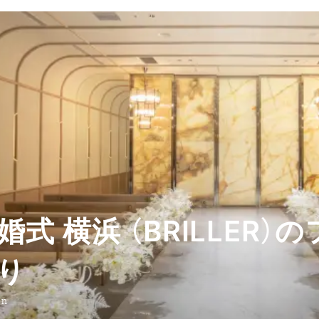
式 横浜 （BRILLER
り
on