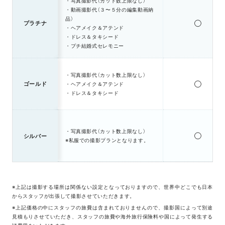
・写真撮影代（カット数上限なし）
・動画撮影代（３〜５分の編集動画納
品）
プラチナ
◯
・ヘアメイク＆アテンド
・ドレス＆タキシード
・プチ結婚式セレモニー
・写真撮影代（カット数上限なし）
ゴールド
・ヘアメイク＆アテンド
◯
・ドレス＆タキシード
・写真撮影代（カット数上限なし）
シルバー
◯
※私服での撮影プランとなります。
※上記は撮影する場所は関係ない設定となっておりますので、世界中どこでも日本
からスタッフが出張して撮影させていただきます。
※上記価格の中にスタッフの旅費は含まれておりませんので、撮影国によって別途
見積もりさせていただき、スタッフの旅費や海外旅行保険料や国によって発生する