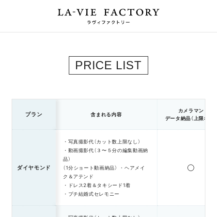
PRICE LIST
カメラマン
プラン
含まれる内容
データ納品（上限なし）
・写真撮影代（カット数上限なし）
・動画撮影代（３〜５分の編集動画納
品）
ダイヤモンド
（1分ショート動画納品） ・ヘアメイ
◯
ク＆アテンド
・ドレス2着＆タキシード1着
・プチ結婚式セレモニー