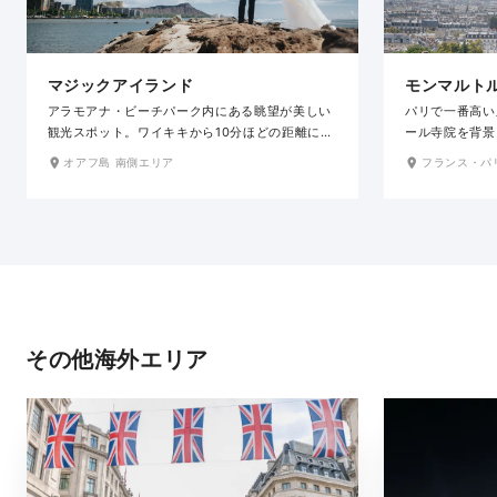
マジックアイランド
モンマルト
アラモアナ・ビーチパーク内にある眺望が美しい
パリで一番高い
観光スポット。ワイキキから10分ほどの距離にあ
ール寺院を背景
り、ダイヤモンドヘッドを遠縁に望みながら美し
一般に開放され
オアフ島 南側エリア
フランス・パ
いビーチと緑の公園での撮影が楽しめます。サン
れています。古
セットのビューポイントとしても有名で、目の前
く残っており、
に沈んでいく夕日を眺めながら、昼と夜が溶け合
いお店、ぶどう
うようなロマンチックな写真が撮影できます。
影スポットが目
その他海外エリア