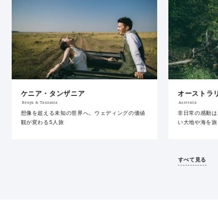
ケニア・タンザニア
オーストラ
Kenya & Tanzania
Australia
想像を超える未知の世界へ。ウェディングの価値
非日常の感動は
観が変わる5人旅
い大地や海を旅
グフォトを
すべて見る