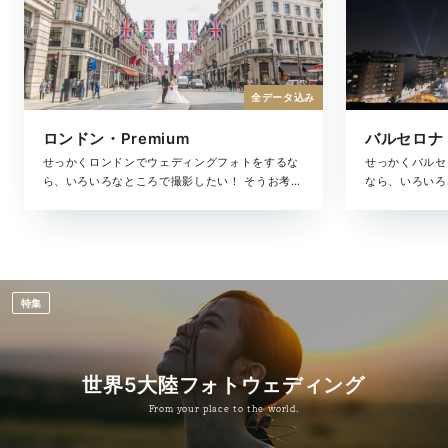
全データ込み
ロンドン・Premium
バルセロナ・
せっかくロンドンでウェディングフォトをするな
せっかくバルセ
ら、いろいろなところで撮影したい！ そうお考え
なら、いろいろ
の方におすすめなのが、ロンドンの選りすぐりの
えの方におすす
ロケーションを巡りながら撮影できるプレミアム
りのロケーショ
プラン。撮影した写真は、アルバムにしっかりと
アムプラン。撮
収め、色褪せない思い出の記録としてお届けしま
りと収め、色褪
す。
します。
特集
世界5大陸フォトウェディング
From your place to the world.