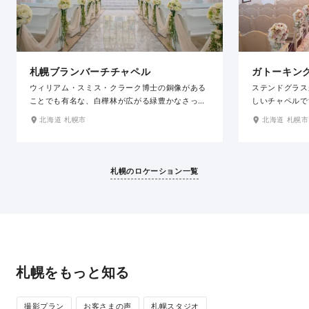
札幌ブランバーチチャペル
ガトーキン
ウィリアム・スミス・クラーク博士の銅像がある
ステンドグラス
ことでも有名な、白樺林が広がる緑豊かなさっぽ
しいチャペルで
ろ羊ヶ丘展望台内に佇む純白のチャペル。ステン
ンドグラスから
北海道 札幌市
北海道 札幌市
ドグラスが特徴的な王道のチャペルです。札幌に
ぎ、大理石のバ
ありながら、牧歌的で雄大な風景が広がる羊ヶ丘
反射して美しい
展望台は、「春」「夏」「秋」「冬」で異なる姿をみせ
的な雰囲気の神
ます。オプションのプチロケ撮影で、クラーク像
です。ホテル館
札幌のロケーション一覧
との撮影もできます。ラヴィファクトリー 札幌店
ション撮影気分
から車で30分程とアクセスの良さも魅力。
は紹介が可能で
札幌をもっと知る
撮影プラン
お客さまの声
札幌スタジオ