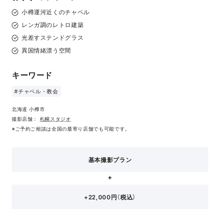
小樽運河近くのチャペル
レンガ調のレトロ建築
光差すステンドグラス
異国情緒漂う空間
キーワード
#チャペル・教会
北海道 小樽市
撮影店舗：
札幌スタジオ
※ご予約ご相談は全国の最寄り店舗でも可能です。
基本撮影プラン
+22,000円（税込）