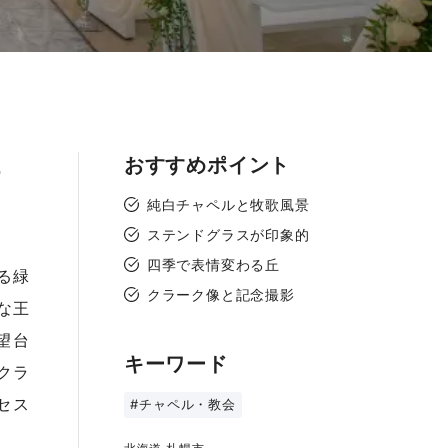
おすすめポイント
ォ
純白チャペルと牧歌風景
ステンドグラスが印象的
四季で表情変わる丘
る緑
クラーク像と記念撮影
な王
望台
キーワード
クラ
セス
#チャペル・教会