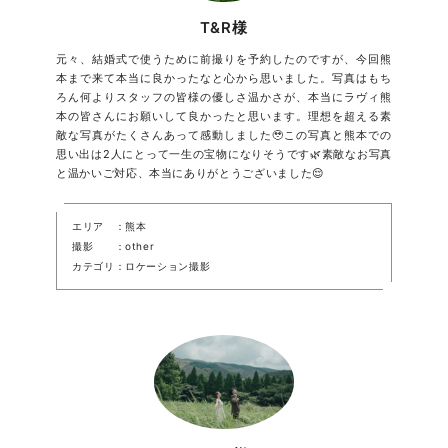
T&R様
元々、結婚式で使うために前撮りを予約したのですが、今回熊
本まで来て本当に良かったなと心から思いました。写真はもち
ろん何よりスタッフの皆様の優しさ温かさが、本当にラヴィ熊
本の皆さんにお願いして良かったと思います。理想を超える素
敵な写真がたくさんあって感動しました🥹この写真と熊本での
思い出は2人にとって一生の宝物になりそうです🌿素敵なお写真
と温かいご対応、本当にありがとうございました😌
エリア
熊本
撮影
other
カテゴリ
ロケーション撮影