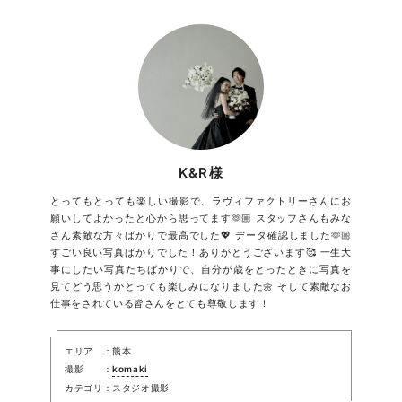
K&R様
とってもとっても楽しい撮影で、ラヴィファクトリーさんにお
願いしてよかったと心から思ってます🫶🏼 スタッフさんもみな
さん素敵な方々ばかりで最高でした💖 データ確認しました🫶🏼
すごい良い写真ばかりでした！ありがとうございます🥰 一生大
事にしたい写真たちばかりで、自分が歳をとったときに写真を
見てどう思うかとっても楽しみになりました🌼 そして素敵なお
仕事をされている皆さんをとても尊敬します！
エリア
熊本
撮影
komaki
カテゴリ
スタジオ撮影