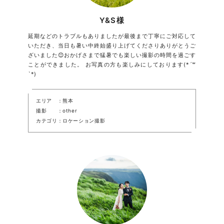
Y&S様
延期などのトラブルもありましたが最後まで丁寧にご対応して
いただき、当日も暑い中終始盛り上げてくださりありがとうご
ざいました😊おかげさまで猛暑でも楽しい撮影の時間を過ごす
ことができました。 お写真の方も楽しみにしております(*´꒳
`*)
エリア
熊本
撮影
other
カテゴリ
ロケーション撮影