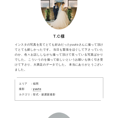
T.C様
インスタの写真を見てとても好みだったyuutoさんに撮って頂け
てとても嬉しかったです。 当日も緊張をほぐして下さっていた
のか、色々お話ししながら撮って頂けて笑っている写真ばかり
でした。 こういうのを撮って欲しいというお願いも快く引き受
けて下さり、大満足のデータでした。 本当にありがとうござい
ました。
エリア
福岡
撮影
yuuto
カテゴリ
挙式・披露宴撮影