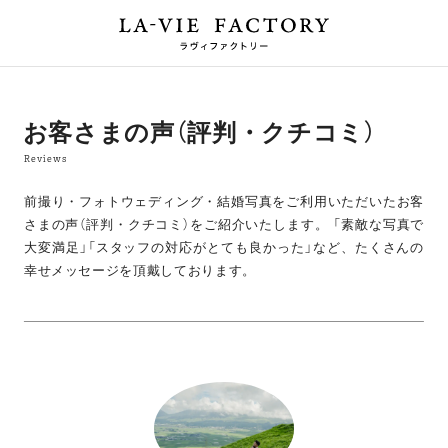
お客さまの声（評判・クチコミ）
Reviews
前撮り・フォトウェディング・結婚写真をご利用いただいたお客
さまの声（評判・クチコミ）をご紹介いたします。
「素敵な写真で
大変満足」「スタッフの対応がとても良かった」など、たくさんの
幸せメッセージを頂戴しております。