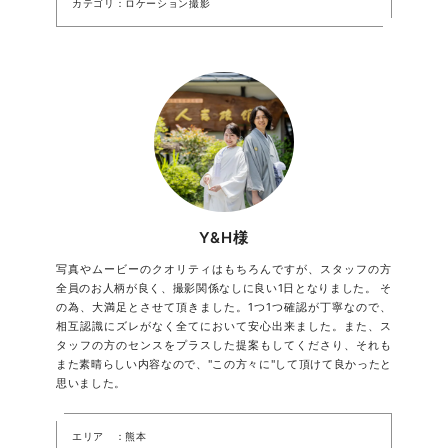
カテゴリ
ロケーション撮影
Y&H様
写真やムービーのクオリティはもちろんですが、スタッフの方
全員のお人柄が良く、撮影関係なしに良い1日となりました。 そ
の為、大満足とさせて頂きました。1つ1つ確認が丁寧なので、
相互認識にズレがなく全てにおいて安心出来ました。また、ス
タッフの方のセンスをプラスした提案もしてくださり、それも
また素晴らしい内容なので、"この方々に"して頂けて良かったと
思いました。
エリア
熊本