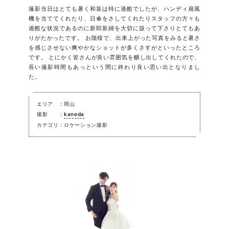
撮影当日はとても暑く和装は特に過酷でしたが、ハンディ扇風
機を当ててくれたり、日傘をさしてくれたりスタッフの方々も
過酷な状況であるのに新郎新婦を大切に扱って下さりとてもあ
りがたかったです。 お陰様で、出来上がった写真をみると暑さ
を感じさせない爽やかなショットが多くさすがといったところ
です。 とにかく皆さんが良い雰囲気を醸し出してくれたので、
長い撮影時間もあっという間に終わり良い思い出となりまし
た。
エリア
岡山
撮影
kaneda
カテゴリ
ロケーション撮影