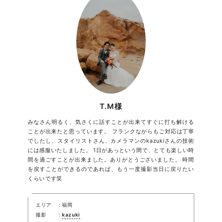
T.M様
みなさん明るく、気さくに話すことが出来てすぐに打ち解ける
ことが出来たと思っています。 フランクながらもご対応は丁寧
でしたし、スタイリストさん、カメラマンのkazukiさんの技術
には感服いたしました。 1日があっという間で、とても楽しい時
間を過ごすことが出来ました。ありがとうございました。 時間
を戻すことができるのであれば、もう一度撮影当日に戻りたい
くらいです笑
エリア
福岡
撮影
kazuki