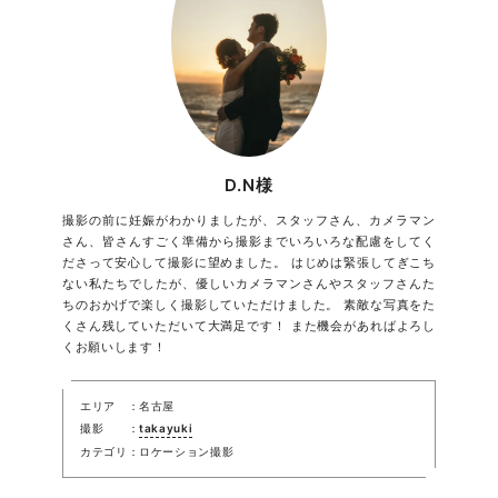
D.N様
撮影の前に妊娠がわかりましたが、スタッフさん、カメラマン
さん、皆さんすごく準備から撮影までいろいろな配慮をしてく
ださって安心して撮影に望めました。 はじめは緊張してぎこち
ない私たちでしたが、優しいカメラマンさんやスタッフさんた
ちのおかげで楽しく撮影していただけました。 素敵な写真をた
くさん残していただいて大満足です！ また機会があればよろし
くお願いします！
エリア
名古屋
撮影
takayuki
カテゴリ
ロケーション撮影