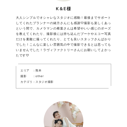
K＆E様
大人シンプルでオシャレなスタジオに感動！最後までサポート
してくれたプランナーの緒方さんにも感謝♡撮影も楽しくあっ
という間で、カメラマンの椎葉さんは希望やいい感じのポーズ
を教えてくれたり、撮影後には持ち込んだブーケやエコー写真
だけを素敵に撮ってくれたり、とても良いスタッフさんばかり
でした！こんなに楽しい雰囲気の中で撮影できるとは思っても
いませんでした！ラヴィファクトリーさんにお願いしてよかっ
たです♡
エリア
熊本
撮影
other
カテゴリ
スタジオ撮影