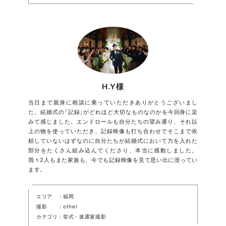
H.Y様
当日まで親身に相談に乗っていただきありがとうございまし
た。結婚式の「記録」がどれほど大切なものなのかを今回身に染
みて感じました。エンドロールも自分たちの望み通り、それ以
上の物を使っていただき、記録映像も打ち合わせでそこまで依
頼していないはずなのに自分たちが結婚式において力を入れた
部分をたくさん組み込んでくださり、本当に感動しました。
我々2人もまた家族も、今でも記録映像を見て思い出に浸ってい
ます。
エリア
福岡
撮影
other
カテゴリ
挙式・披露宴撮影