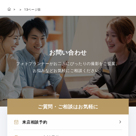
13ページ目
お問い合わせ
フォトプランナーがお二人にぴったりの撮影をご提案。
お悩みなどお気軽にご相談ください。
ご質問・ご相談はお気軽に
来店相談予約