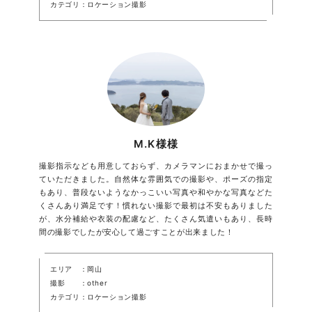
カテゴリ
ロケーション撮影
M.K様様
撮影指示なども用意しておらず、カメラマンにおまかせで撮っ
ていただきました。自然体な雰囲気での撮影や、ポーズの指定
もあり、普段ないようなかっこいい写真や和やかな写真などた
くさんあり満足です！慣れない撮影で最初は不安もありました
が、水分補給や衣装の配慮など、たくさん気遣いもあり、長時
間の撮影でしたが安心して過ごすことが出来ました！
エリア
岡山
撮影
other
カテゴリ
ロケーション撮影