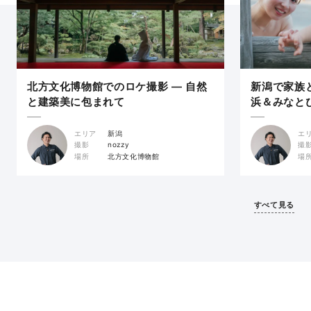
北方文化博物館でのロケ撮影 — 自然
新潟で家族
と建築美に包まれて
浜＆みなと
エリア
新潟
エ
撮影
nozzy
撮
場所
北方文化博物館
場
すべて見る