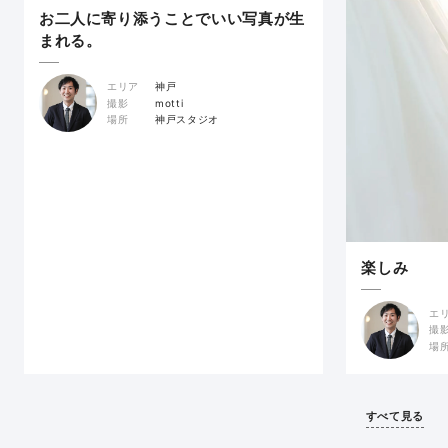
お二人に寄り添うことでいい写真が生
まれる。
エリア
神戸
撮影
motti
場所
神戸スタジオ
楽しみ
エ
撮
場
すべて見る