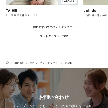
LABO-LA
TAIHEI
uchida
［ 上田 泰平 / 神戸スタジオ ］
［ 内田 紳一郎 / 神
神戸のすべてのフォトグラファー
フォトグラファーTOP
国内撮影
神戸
フォトグラファー
motti
お問い合わせ
フォトプランナーがお二人にぴったりの撮影をご提案。