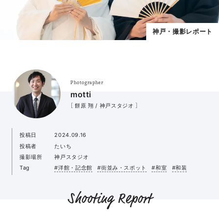
神戸・撮影レポート
Photographer
motti
［ 餅原 翔 / 神戸スタジオ ］
投稿日
2024.09.16
投稿者
たいち
撮影場所
神戸スタジオ
Tag
#洋館・記念館
#街並み・スポット
#和室
#和装
Shooting Report