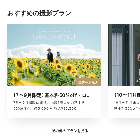
おすすめの撮影プラン
全データ込み
【7〜9月限定】基本料50%off・ロケキャンペーン
10月〜11月
7月〜9月撮影に限り、衣装1着ロケの基本料
基本料55%offで
50%offで、¥75,000〜（税込¥82,500）
その他のプランを見る