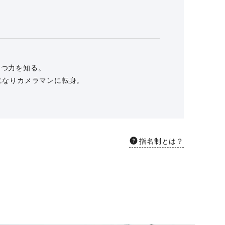
もつ力を知る。
になりカメラマンに転身。
。
指名制とは？