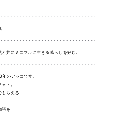
真
然と共にミニマルに生きる暮らしを好む。
8年のアッコです。
フォト。
でもらえる
物語を