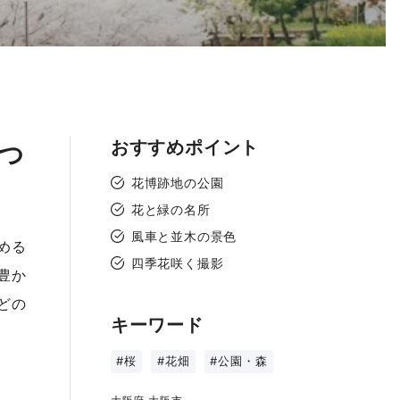
おすすめポイント
つ
花博跡地の公園
花と緑の名所
風車と並木の景色
める
四季花咲く撮影
豊か
どの
キーワード
#桜
#花畑
#公園・森