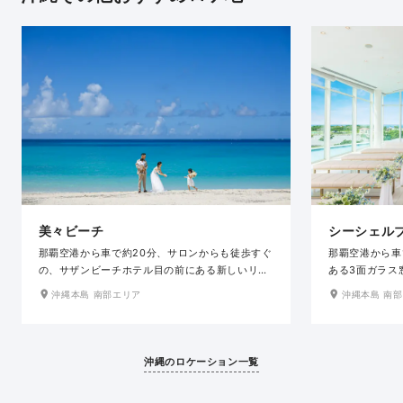
美々ビーチ
シーシェル
那覇空港から車で約20分、サロンからも徒歩すぐ
那覇空港から車
の、サザンビーチホテル目の前にある新しいリゾ
ある3面ガラス
ートビーチです。青い海と白い砂浜が美しく、水
放感抜群のチャ
沖縄本島 南部エリア
沖縄本島 南
平線に沈む綺麗なサンセットもオススメです。芝
が一望でき、透
生も広く植えられているので、空のブルーとグリ
の太陽が差し込
ーンの鮮やかな南国らしいお写真も撮れます。ヤ
す。400以上
シの木とおふたりのシルエット写真も素敵です。
ビーチホテル&
沖縄のロケーション一覧
ビーチや芝生以外にも空の青に映える綺麗な橋な
セスも抜群だか
ど撮影スポットがたくさんあります。