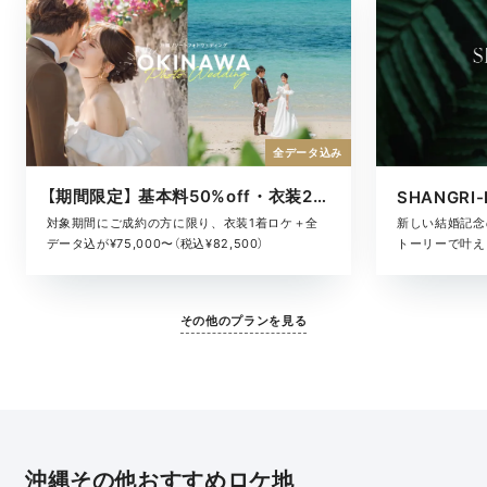
全データ込み
【期間限定】 基本料50%off・衣装2着ロケ
対象期間にご成約の方に限り、衣装1着ロケ＋全
新しい結婚記念
データ込が¥75,000〜（税込¥82,500）
トーリーで叶える
その他のプランを見る
沖縄その他おすすめロケ地