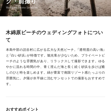
グ・前撮り
Wedding Photo Location
木綿原ビーチのウェディングフォトについ
て
本島中部の読谷村に広がる広大な天然ビーチ。「透明度の高い海」
と「白い砂浜」が特徴です。観光客が少ないため、プライベートビ
ーチのような雰囲気があり、リラックスして撮影できます。ゆる
やかに流れる時間の中、青く澄んだ海と長く続く砂浜を歩けば癒
しのひと時を楽しめます。緑が豊富で南国リゾート感たっぷりの
雰囲気に。夕陽が水平線に沈むサンセットでの撮影もおすすめで
す。
おすすめポイント