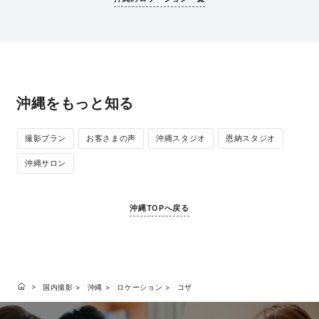
ビーチや芝生以外にも空の青に映える綺麗な橋な
セスも抜群だか
ど撮影スポットがたくさんあります。
沖縄をもっと知る
撮影プラン
お客さまの声
沖縄スタジオ
恩納スタジオ
沖縄サロン
沖縄TOPへ戻る
国内撮影
沖縄
ロケーション
コザ