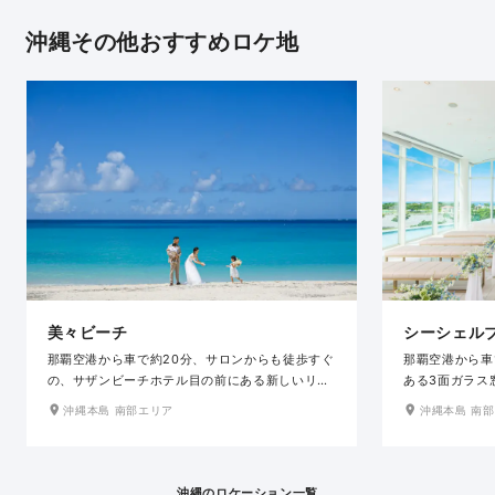
沖縄その他おすすめロケ地
美々ビーチ
シーシェル
那覇空港から車で約20分、サロンからも徒歩すぐ
那覇空港から車
の、サザンビーチホテル目の前にある新しいリゾ
ある3面ガラス
ートビーチです。青い海と白い砂浜が美しく、水
放感抜群のチャ
沖縄本島 南部エリア
沖縄本島 南
平線に沈む綺麗なサンセットもオススメです。芝
が一望でき、透
生も広く植えられているので、空のブルーとグリ
の太陽が差し込
ーンの鮮やかな南国らしいお写真も撮れます。ヤ
す。400以上
シの木とおふたりのシルエット写真も素敵です。
ビーチホテル&
沖縄のロケーション一覧