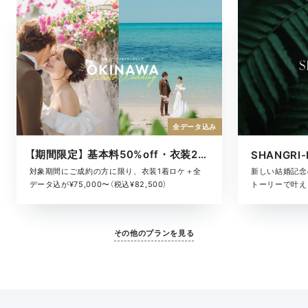
全データ込み
【期間限定】 基本料50%off・衣装2着ロケ
対象期間にご成約の方に限り、衣装1着ロケ＋全
新しい結婚記念
データ込が¥75,000〜（税込¥82,500）
トーリーで叶える
その他のプランを見る