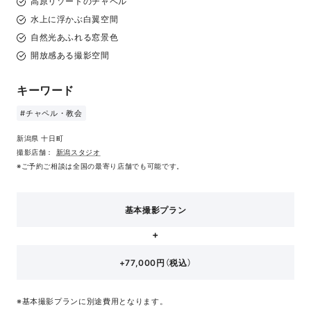
高原リゾートのチャペル
水上に浮かぶ白翼空間
自然光あふれる窓景色
開放感ある撮影空間
キーワード
#チャペル・教会
新潟県 十日町
撮影店舗：
新潟スタジオ
※ご予約ご相談は全国の最寄り店舗でも可能です。
基本撮影プラン
+77,000円（税込）
※基本撮影プランに別途費用となります。