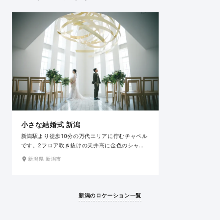
小さな結婚式 新潟
新潟駅より徒歩10分の万代エリアに佇むチャペル
です。2フロア吹き抜けの天井高に金色のシャン
デリアがキラキラ輝く洗礼された、開放感のある
新潟県 新潟市
空間を演出しています。自然光が差し込むチャペ
ルは昼夜で表情の変化が楽しめるのも嬉しいポイ
ント。緑豊かな館内のプチガーデンや、近隣の
「やすらぎ提」での撮影も可能です。ご家族同様の
新潟のロケーション一覧
ペットとご一緒の撮影も叶います。