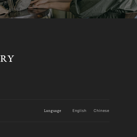
Language
English
Chinese