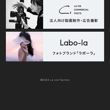
©2023 La-vie Factory