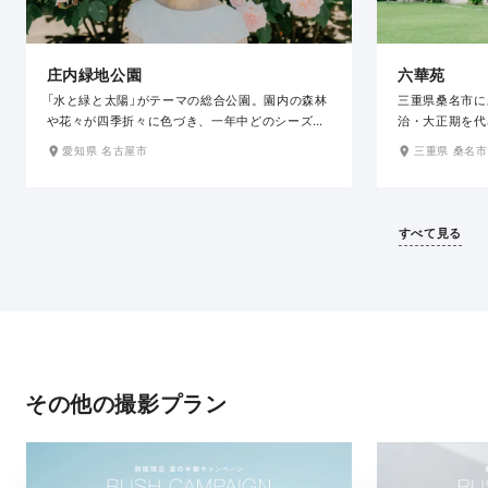
庄内緑地公園
六華苑
「水と緑と太陽」がテーマの総合公園。園内の森林
三重県桑名市に
や花々が四季折々に色づき、一年中どのシーズン
治・大正期を代
に訪れても見どころがある自然美溢れるフォトス
計で有形な建築
愛知県 名古屋市
三重県 桑名市
ポットです。特に桜シーズンは、園内に植えられ
和風建築、四季
た品種豊富な桜が次々と開花し、春ならではの見
れ、創建時の姿
事な景色を織りなします。堤防のそばにあり、遮
す。まるでタイ
るものが少なく広い空を堪能できるのもここなら
で、和装・洋装
すべて見る
ではの楽しみ。青空や、サンセットが美しく撮影
な撮影が楽しめ
できます。
その他の撮影プラン