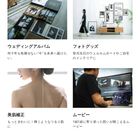
ウェディングアルバム
フォトグッズ
何十年も色褪せない“今”を未来へ届けた
挙式当日のウェルカムボードやご自宅
い。
のインテリアに
美肌補正
ムービー
もっときれいに！輝くようなつるり肌
1組1組に寄り添った想いが聴こえるム
に
ービー