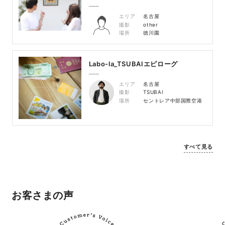
エリア
名古屋
撮影
other
場所
徳川園
Labo-la_TSUBAIエピローグ
エリア
名古屋
撮影
TSUBAI
場所
セントレア中部国際空港
すべて見る
お客さまの声