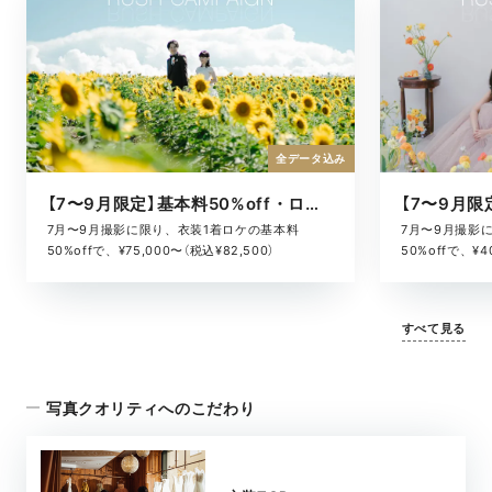
全データ込み
【7〜9月限定】基本料50%off・ロケキャンペーン
7月〜9月撮影に限り、衣装1着ロケの基本料
7月〜9月撮影
50%offで、¥75,000〜（税込¥82,500）
50%offで、¥4
すべて見る
写真クオリティへのこだわり