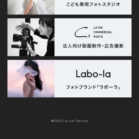
©2023 La-vie Factory