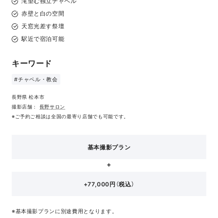
滝望む独立チャペル
赤壁と白の空間
天窓光差す祭壇
駅近で宿泊可能
キーワード
#チャペル・教会
長野県 松本市
撮影店舗：
長野サロン
※ご予約ご相談は全国の最寄り店舗でも可能です。
基本撮影プラン
+77,000円（税込）
※基本撮影プランに別途費用となります。