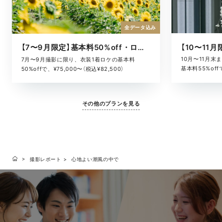
全データ込み
【7〜9月限定】基本料50%off・ロケキャンペーン
10月〜11月
7月〜9月撮影に限り、衣装1着ロケの基本料
基本料55%offで
50%offで、¥75,000〜（税込¥82,500）
その他のプランを見る
撮影レポート
心地よい潮風の中で