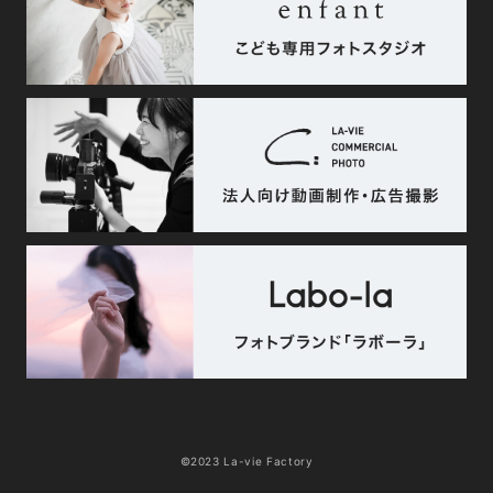
©2023 La-vie Factory