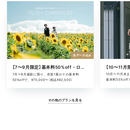
全データ込み
【7〜9月限定】基本料50%off・ロケキャンペーン
10月〜11月
7月〜9月撮影に限り、衣装1着ロケの基本料
基本料55%offで
50%offで、¥75,000〜（税込¥82,500）
その他のプランを見る