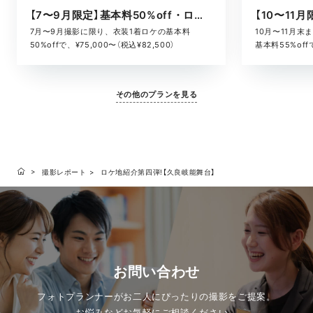
【7〜9月限定】基本料50%off・ロケキャンペーン
10月〜11月
7月〜9月撮影に限り、衣装1着ロケの基本料
基本料55%offで
50%offで、¥75,000〜（税込¥82,500）
その他のプランを見る
撮影レポート
ロケ地紹介第四弾!【久良岐能舞台】
お問い合わせ
フォトプランナーがお二人にぴったりの撮影をご提案。
お悩みなどお気軽にご相談ください。