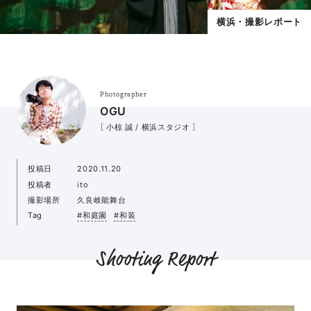
横浜・撮影レポート
Photographer
OGU
［ 小椋 誠 / 横浜スタジオ ］
投稿日
2020.11.20
投稿者
ito
撮影場所
久良岐能舞台
Tag
#和庭園
#和装
Shooting Report