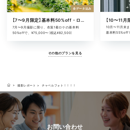
全データ込み
【7〜9月限定】基本料50%off・ロケキャンペーン
10月〜11月
7月〜9月撮影に限り、衣装1着ロケの基本料
基本料55%offで
50%offで、¥75,000〜（税込¥82,500）
その他のプランを見る
撮影レポート
チャペルフォト！！！！
お問い合わせ