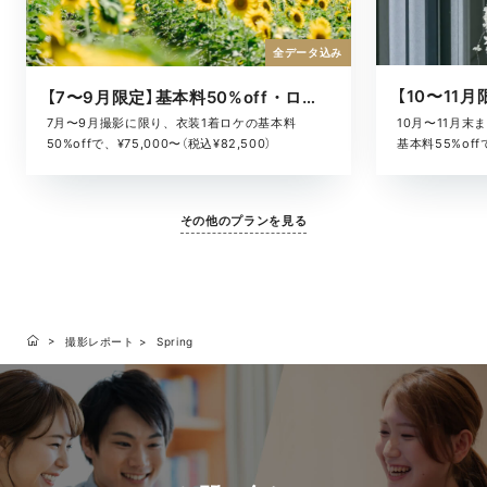
全データ込み
【7〜9月限定】基本料50%off・ロケキャンペーン
10月〜11月
7月〜9月撮影に限り、衣装1着ロケの基本料
基本料55%offで
50%offで、¥75,000〜（税込¥82,500）
その他のプランを見る
撮影レポート
Spring