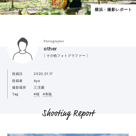
横浜・撮影レポート
Photographer
other
［ その他フォトグラファー ］
投稿日
2020.01.17
投稿者
Aya
撮影場所
三渓園
Tag
#桜
#和装
Shooting Report