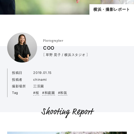
横浜・撮影レポート
Photographer
COO
［ 草野 晃子 / 横浜スタジオ ］
投稿日
2019.01.15
投稿者
chinami
撮影場所
三渓園
Tag
#桜
#和庭園
#和装
Shooting Report