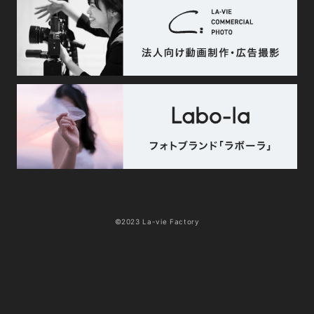
©2023 La-vie Factory