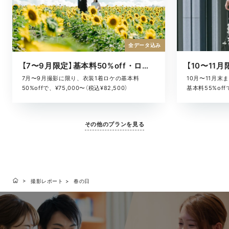
全データ込み
【7〜9月限定】基本料50%off・ロケキャンペーン
10月〜11月
7月〜9月撮影に限り、衣装1着ロケの基本料
基本料55%offで
50%offで、¥75,000〜（税込¥82,500）
その他のプランを見る
撮影レポート
春の日