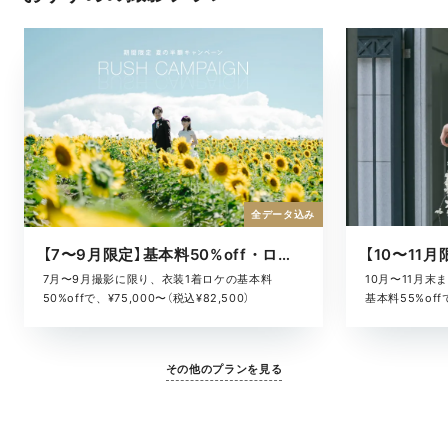
全データ込み
【7〜9月限定】基本料50%off・ロケキャンペーン
10月〜11月
7月〜9月撮影に限り、衣装1着ロケの基本料
基本料55%offで
50%offで、¥75,000〜（税込¥82,500）
その他のプランを見る