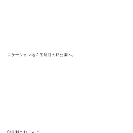
ロケーション地２箇所目の砧公園へ。
SHUNとお二人で、