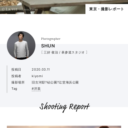
東京・撮影レポート
Photographer
SHUN
［ 三好 俊治 / 表参道スタジオ ］
投稿日
2020.03.11
投稿者
kiyomi
撮影場所
旧古河邸?砧公園?辻堂海浜公園
Tag
#洋装
Shooting Report