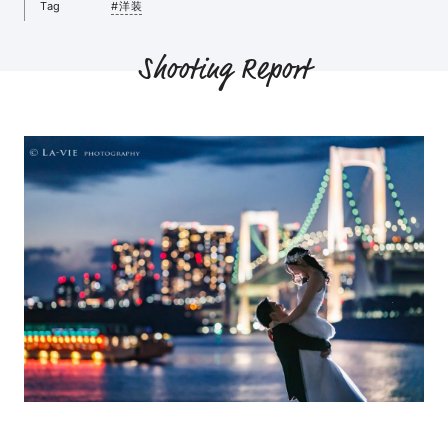
Tag
#洋装
Shooting Report