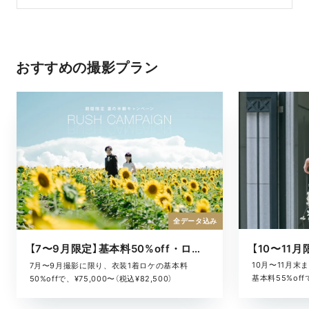
おすすめの撮影プラン
全データ込み
【7〜9月限定】基本料50%off・ロケキャンペーン
10月〜11月
7月〜9月撮影に限り、衣装1着ロケの基本料
基本料55%offで
50%offで、¥75,000〜（税込¥82,500）