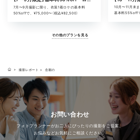
10月〜11月
7月〜9月撮影に限り、衣装1着ロケの基本料
基本料55%offで
50%offで、¥75,000〜（税込¥82,500）
その他のプランを見る
撮影レポート
念願の
お問い合わせ
フォトプランナーがお二人にぴったりの撮影をご提案。
お悩みなどお気軽にご相談ください。