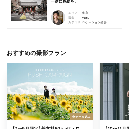
一瞬に感動を。
エリア
東京
撮影
yasu
カテゴリ
ロケーション撮影
おすすめの撮影プラン
全データ込み
【7〜9月限定】基本料50%off・ロケキャンペーン