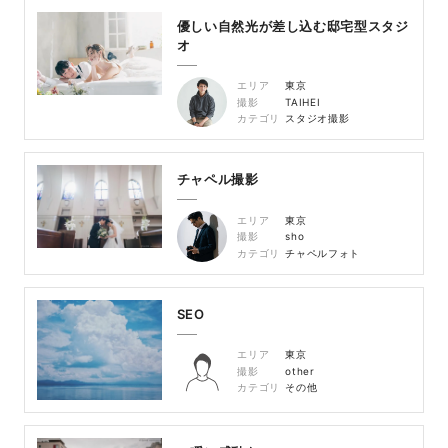
優しい自然光が差し込む邸宅型スタジ
オ
エリア
東京
撮影
TAIHEI
カテゴリ
スタジオ撮影
チャペル撮影
エリア
東京
撮影
sho
カテゴリ
チャペルフォト
SEO
エリア
東京
撮影
other
カテゴリ
その他