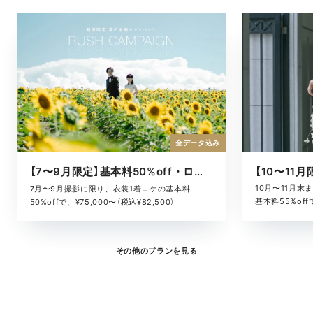
全データ込み
【7〜9月限定】基本料50%off・ロケキャンペーン
10月〜11月
7月〜9月撮影に限り、衣装1着ロケの基本料
基本料55%offで
50%offで、¥75,000〜（税込¥82,500）
その他のプランを見る