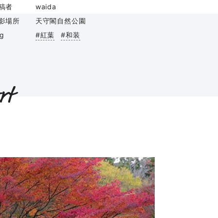
稿者
waida
影場所
天守閣自然公園
ag
#紅葉
#和装
rt