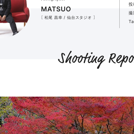
投
MATSUO
撮
［ 松尾 昌幸 / 仙台スタジオ ］
T
Shooting Repo