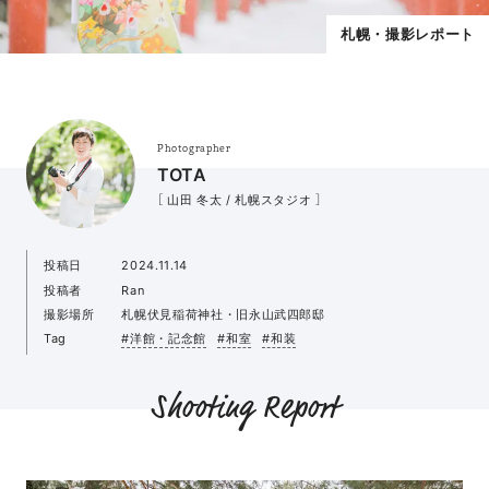
札幌・撮影レポート
Photographer
TOTA
［ 山田 冬太 / 札幌スタジオ ］
投稿日
2024.11.14
投稿者
Ran
撮影場所
札幌伏見稲荷神社・旧永山武四郎邸
Tag
#洋館・記念館
#和室
#和装
Shooting Report