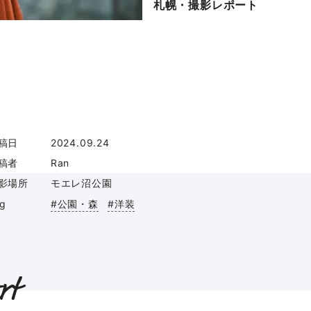
札幌・撮影レポート
稿日
2024.09.24
稿者
Ran
影場所
モエレ沼公園
ag
#公園・森
#洋装
rt