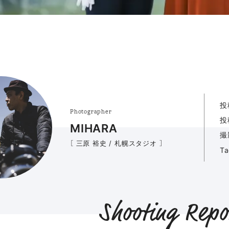
投
Photographer
投
MIHARA
撮
［ 三原 裕史 / 札幌スタジオ ］
T
Shooting Repo