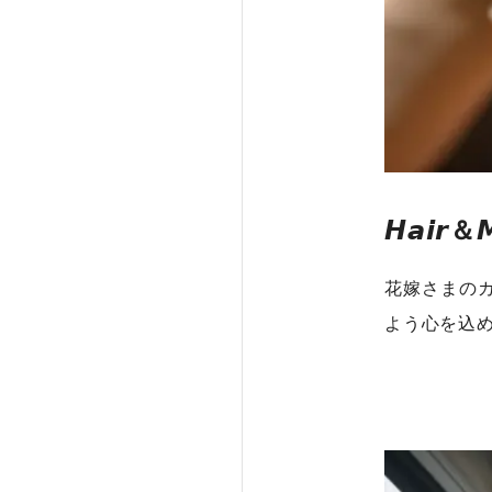
𝙃𝙖𝙞𝙧＆
花嫁さまの
よう心を込