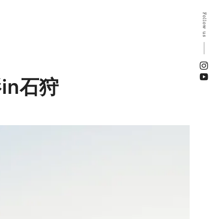
Follow us
in石狩