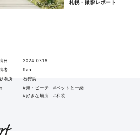
札幌・撮影レポート
稿日
2024.07.18
稿者
Ran
影場所
石狩浜
ag
#海・ビーチ
#ペットと一緒
#好きな場所
#和装
rt