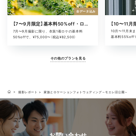
全データ込み
【7〜9月限定】基本料50%off・ロケキャンペーン
10月〜11月
7月〜9月撮影に限り、衣装1着ロケの基本料
基本料55%offで
50%offで、¥75,000〜（税込¥82,500）
その他のプランを見る
撮影レポート
家族とロケーションフォトウェディング～モエレ沼公園～
お問い合わせ