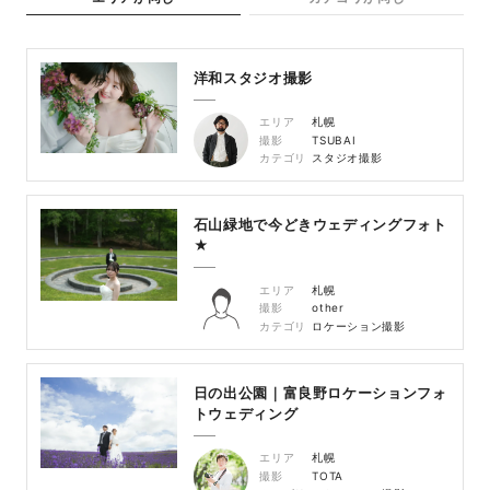
洋和スタジオ撮影
エリア
札幌
撮影
TSUBAI
カテゴリ
スタジオ撮影
石山緑地で今どきウェディングフォト
★
エリア
札幌
撮影
other
カテゴリ
ロケーション撮影
日の出公園｜富良野ロケーションフォ
トウェディング
エリア
札幌
撮影
TOTA