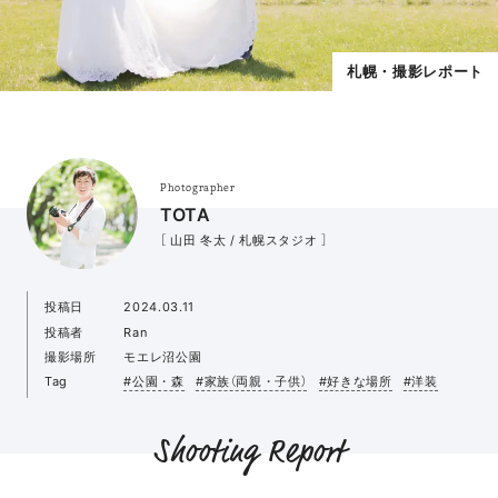
札幌・撮影レポート
Photographer
TOTA
［ 山田 冬太 / 札幌スタジオ ］
投稿日
2024.03.11
投稿者
Ran
撮影場所
モエレ沼公園
Tag
#公園・森
#家族（両親・子供）
#好きな場所
#洋装
Shooting Report