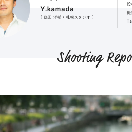
投
Y.kamada
撮
［ 鎌田 洋輔 / 札幌スタジオ ］
T
Shooting Repo