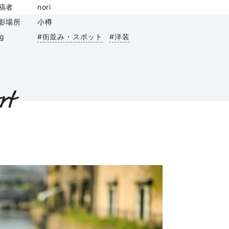
稿者
nori
影場所
小樽
ag
#街並み・スポット
#洋装
rt