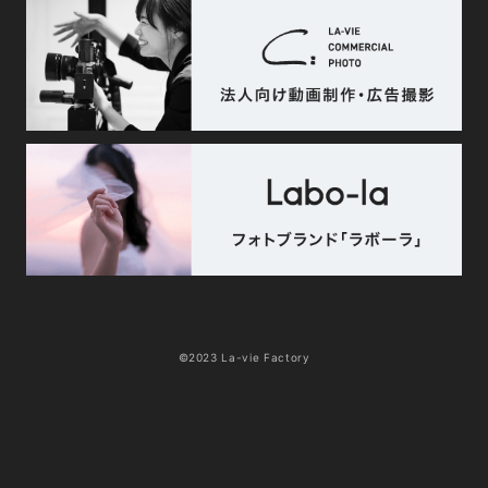
©2023 La-vie Factory