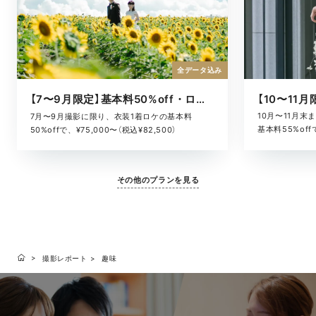
全データ込み
【7〜9月限定】基本料50%off・ロケキャンペーン
10月〜11月
7月〜9月撮影に限り、衣装1着ロケの基本料
基本料55%offで
50%offで、¥75,000〜（税込¥82,500）
その他のプランを見る
撮影レポート
趣味