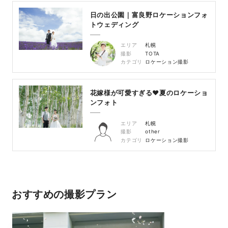
日の出公園｜富良野ロケーションフォ
トウェディング
エリア
札幌
撮影
TOTA
カテゴリ
ロケーション撮影
花嫁様が可愛すぎる♥夏のロケーショ
ンフォト
エリア
札幌
撮影
other
カテゴリ
ロケーション撮影
おすすめの撮影プラン