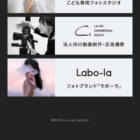
©2023 La-vie Factory