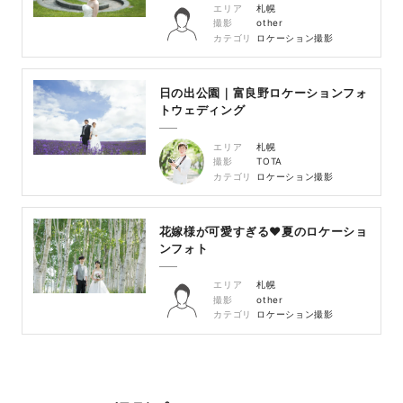
エリア
札幌
撮影
other
カテゴリ
ロケーション撮影
日の出公園｜富良野ロケーションフォ
トウェディング
エリア
札幌
撮影
TOTA
カテゴリ
ロケーション撮影
花嫁様が可愛すぎる♥夏のロケーショ
ンフォト
エリア
札幌
撮影
other
カテゴリ
ロケーション撮影