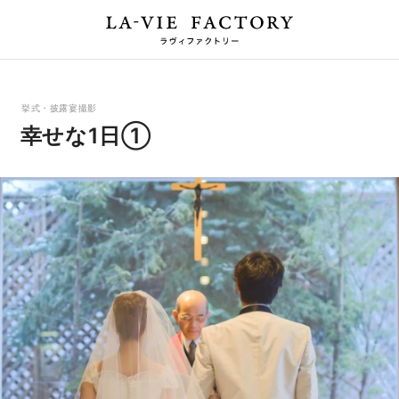
挙式・披露宴撮影
幸せな1日①