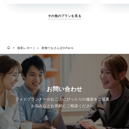
んで歩く時間も、「パリで過ごした時間」をそのま
の移ろいまで美
ま残したいおふたりへ。撮影・衣裳・ヘアメイ
ルバムがセット
ク・撮影データも含めた撮影プランです。
も大切にしたい
その他のプランを見る
撮影レポート
着物でおさんぽinParis
お問い合わせ
フォトプランナーがお二人にぴったりの撮影をご提案。
お悩みなどお気軽にご相談ください。