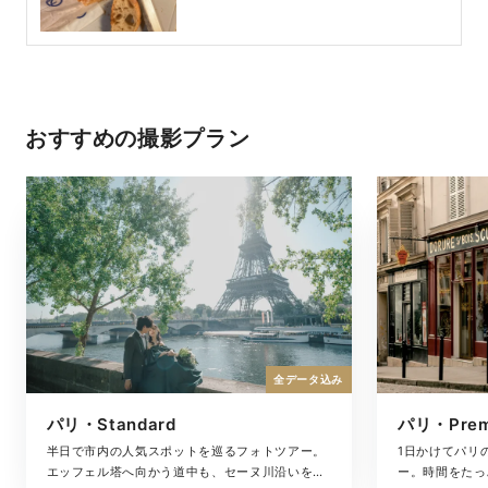
おすすめの撮影プラン
全データ込み
パリ・Standard
パリ・Pre
半日で市内の人気スポットを巡るフォトツアー。
1日かけてパリ
エッフェル塔へ向かう道中も、セーヌ川沿いを並
ー。時間をたっ