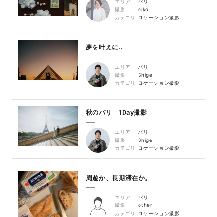
エリア
パリ
撮影
eiko
カテゴリ
ロケーション撮影
夢を叶えに‥
エリア
パリ
撮影
Shige
カテゴリ
ロケーション撮影
秋のパリ 1Day撮影
エリア
パリ
撮影
Shige
カテゴリ
ロケーション撮影
周遊か、長期滞在か。
エリア
パリ
撮影
other
カテゴリ
ロケーション撮影