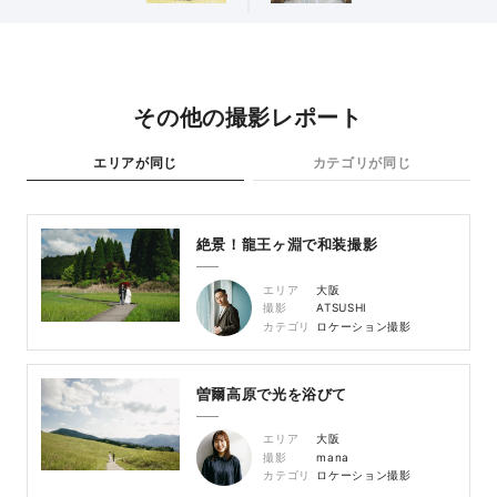
その他の撮影レポート
エリアが同じ
カテゴリが同じ
絶景！龍王ヶ淵で和装撮影
エリア
大阪
撮影
ATSUSHI
カテゴリ
ロケーション撮影
曽爾高原で光を浴びて
エリア
大阪
撮影
mana
カテゴリ
ロケーション撮影