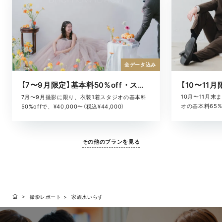
全データ込み
【7〜9月限定】基本料50%off・スタジオキャンペーン
10月〜11月
7月〜9月撮影に限り、衣装1着スタジオの基本料
オの基本料65%o
50%offで、¥40,000〜（税込¥44,000）
¥52,800）
その他のプランを見る
撮影レポート
家族水いらず