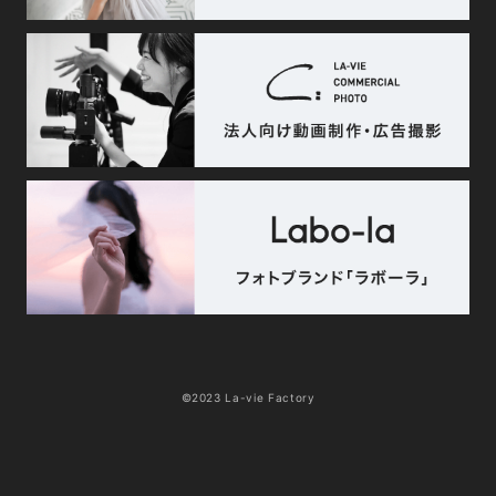
©2023 La-vie Factory