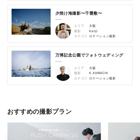
夕焼け海撮影〜千畳敷〜
エリア
大阪
撮影
Kenji
カテゴリ
ロケーション撮影
万博記念公園でフォトウェディング
エリア
大阪
撮影
K.KAWACHI
カテゴリ
ロケーション撮影
おすすめの撮影プラン