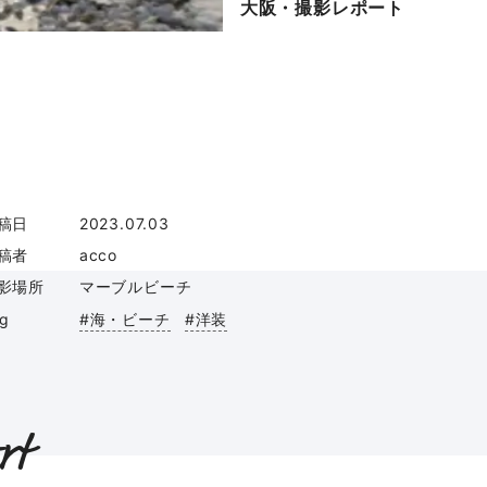
大阪・撮影レポート
稿日
2023.07.03
稿者
acco
影場所
マーブルビーチ
ag
#海・ビーチ
#洋装
rt