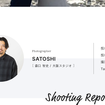
投
Photographer
投
SATOSHI
撮
［ 森口 智史 / 大阪スタジオ ］
T
Shooting Repo