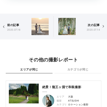
前の記事
次の記事
2020.07.16
2020.07.14
その他の撮影レポート
エリアが同じ
カテゴリが同じ
絶景！龍王ヶ淵で和装撮影
エリア
大阪
撮影
ATSUSHI
カテゴリ
ロケーション撮影