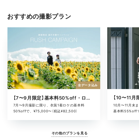
おすすめの撮影プラン
全データ込み
【7〜9月限定】基本料50%off・ロケキャンペーン
10月〜11月
7月〜9月撮影に限り、衣装1着ロケの基本料
基本料55%offで
50%offで、¥75,000〜（税込¥82,500）
その他のプランを見る