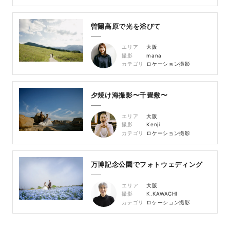
曽爾高原で光を浴びて
エリア
大阪
撮影
mana
カテゴリ
ロケーション撮影
夕焼け海撮影〜千畳敷〜
エリア
大阪
撮影
Kenji
カテゴリ
ロケーション撮影
万博記念公園でフォトウェディング
エリア
大阪
撮影
K.KAWACHI
カテゴリ
ロケーション撮影