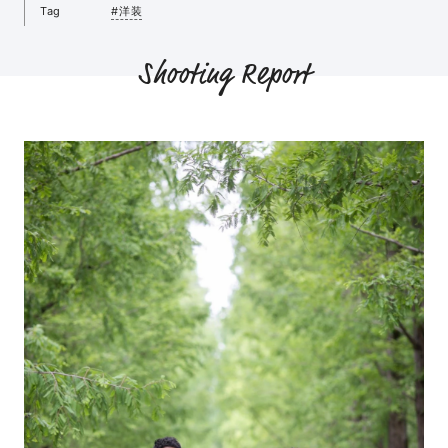
Tag
#洋装
Shooting Report