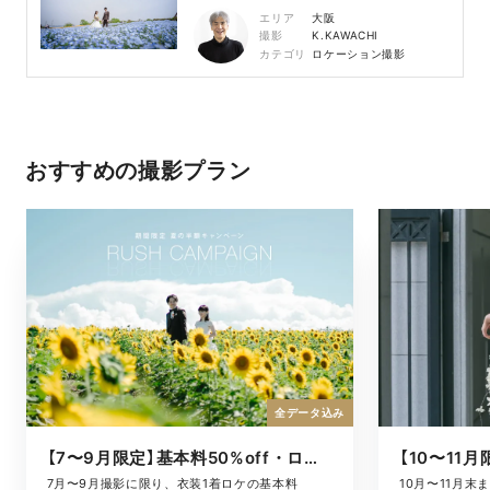
エリア
大阪
撮影
K.KAWACHI
カテゴリ
ロケーション撮影
おすすめの撮影プラン
全データ込み
【7〜9月限定】基本料50%off・ロケキャンペーン
10月〜11月
7月〜9月撮影に限り、衣装1着ロケの基本料