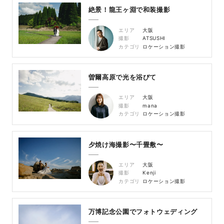
絶景！龍王ヶ淵で和装撮影
エリア
大阪
撮影
ATSUSHI
カテゴリ
ロケーション撮影
曽爾高原で光を浴びて
エリア
大阪
撮影
mana
カテゴリ
ロケーション撮影
夕焼け海撮影〜千畳敷〜
エリア
大阪
撮影
Kenji
カテゴリ
ロケーション撮影
万博記念公園でフォトウェディング