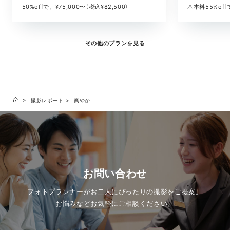
基本料55%offで
50%offで、¥75,000〜（税込¥82,500）
その他のプランを見る
撮影レポート
爽やか
お問い合わせ
フォトプランナーがお二人にぴったりの撮影をご提案。
お悩みなどお気軽にご相談ください。