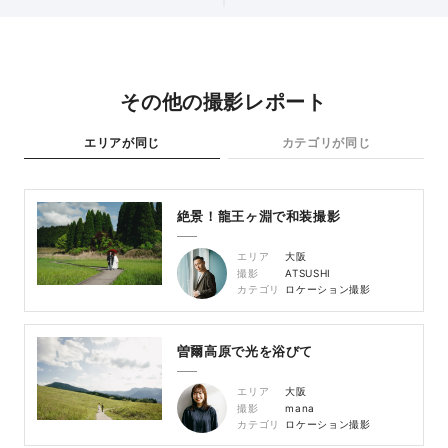
その他の撮影レポート
エリアが同じ
カテゴリが同じ
絶景！龍王ヶ淵で和装撮影
エリア
大阪
撮影
ATSUSHI
カテゴリ
ロケーション撮影
曽爾高原で光を浴びて
エリア
大阪
撮影
mana
カテゴリ
ロケーション撮影