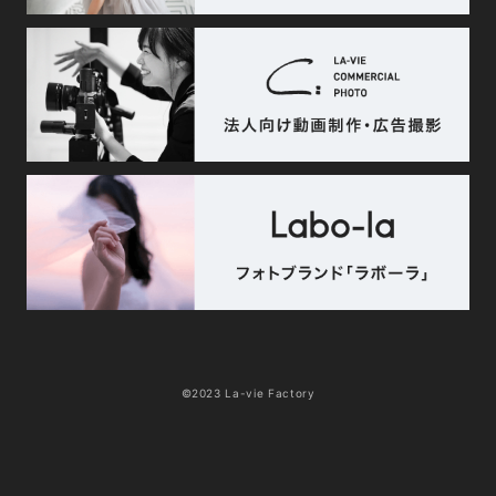
©2023 La-vie Factory