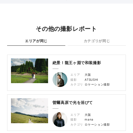
その他の撮影レポート
エリアが同じ
カテゴリが同じ
絶景！龍王ヶ淵で和装撮影
エリア
大阪
撮影
ATSUSHI
カテゴリ
ロケーション撮影
曽爾高原で光を浴びて
エリア
大阪
撮影
mana
カテゴリ
ロケーション撮影