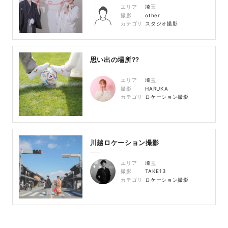
エリア
埼玉
撮影
other
カテゴリ
スタジオ撮影
思い出の場所??
エリア
埼玉
撮影
HARUKA
カテゴリ
ロケーション撮影
川越ロケーション撮影
エリア
埼玉
撮影
TAKE13
カテゴリ
ロケーション撮影