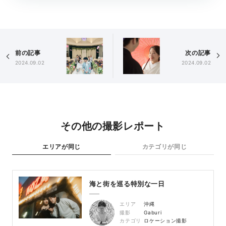
前の記事
次の記事
2024.09.02
2024.09.02
その他の撮影レポート
エリアが同じ
カテゴリが同じ
海と街を巡る特別な一日
エリア
沖縄
撮影
Gaburi
カテゴリ
ロケーション撮影