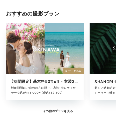
おすすめの撮影プラン
全データ込み
【期間限定】 基本料50%off・衣装2着ロケ
対象期間にご成約の方に限り、衣装1着ロケ＋全
新しい結婚記念
データ込が¥75,000〜（税込¥82,500）
トーリーで叶える
その他のプランを見る