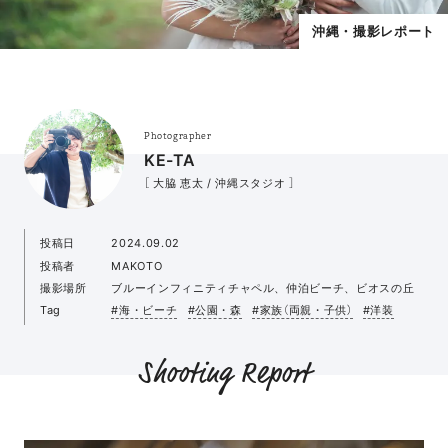
沖縄・撮影レポート
Photographer
KE-TA
［ 大脇 恵太 / 沖縄スタジオ ］
投稿日
2024.09.02
投稿者
MAKOTO
撮影場所
ブルーインフィニティチャペル、仲泊ビーチ、ビオスの丘
Tag
#海・ビーチ
#公園・森
#家族（両親・子供）
#洋装
Shooting Report