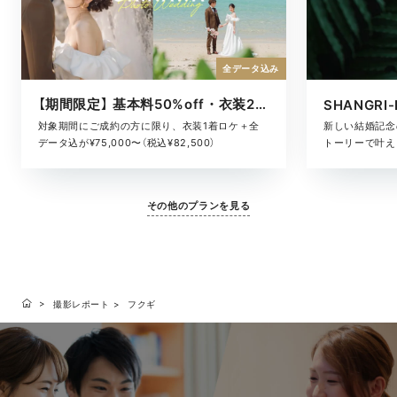
全データ込み
【期間限定】 基本料50%off・衣装2着ロケ
対象期間にご成約の方に限り、衣装1着ロケ＋全
新しい結婚記念
データ込が¥75,000〜（税込¥82,500）
トーリーで叶える
その他のプランを見る
撮影レポート
フクギ