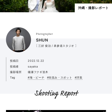
沖縄・撮影レポート
Photographer
SHUN
［ 三好 俊治 / 表参道スタジオ ］
投稿日
2022.12.22
投稿者
sayaka
撮影場所
備瀬フクギ並木
Tag
#海・ビーチ
#街並み・スポット
#洋装
Shooting Report