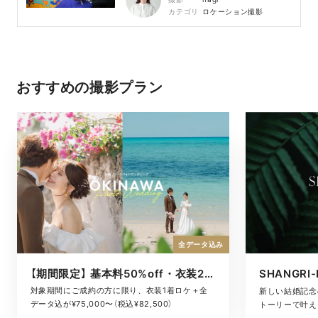
カテゴリ
ロケーション撮影
おすすめの撮影プラン
全データ込み
【期間限定】 基本料50%off・衣装2着ロケ
対象期間にご成約の方に限り、衣装1着ロケ＋全
新しい結婚記念
データ込が¥75,000〜（税込¥82,500）
トーリーで叶える