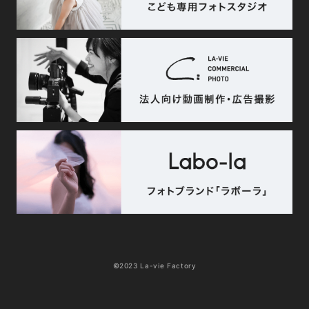
©2023 La-vie Factory