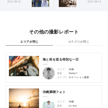
2021.08.16
2021.08.14
その他の撮影レポート
エリアが同じ
カテゴリが同じ
海と街を巡る特別な一日
エリア
沖縄
撮影
Gaburi
カテゴリ
ロケーション撮影
沖縄満喫フォト
エリア
沖縄
撮影
to-ma