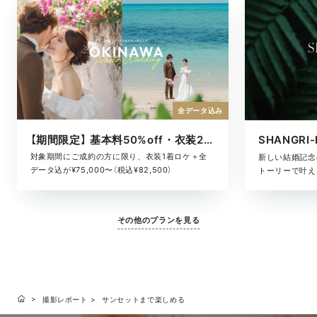
全データ込み
【期間限定】 基本料50%off・衣装2着ロケ
対象期間にご成約の方に限り、衣装1着ロケ＋全
新しい結婚記念
データ込が¥75,000〜（税込¥82,500）
トーリーで叶える
その他のプランを見る
撮影レポート
サンセットまで楽しめる