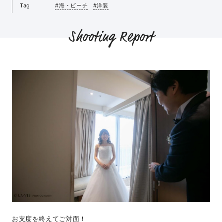
Tag
#海・ビーチ
#洋装
Shooting Report
お支度を終えてご対面！